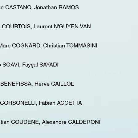
lien CASTANO, Jonathan RAMOS
mé COURTOIS, Laurent N'GUYEN VAN
 Marc COGNARD, Christian TOMMASINI
o SOAVI, Fayçal SAYADI
er BENEFISSA, Hervé CAILLOL
e SCORSONELLI, Fabien ACCETTA
istian COUDENE, Alexandre CALDERONI